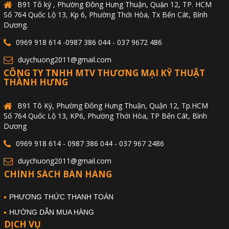
B91 Tô ký , Phường Đông Hưng Thuận, Quận 12, TP. HCM
Số 764 Quốc Lộ 13, Kp 6, Phường Thới Hòa, Tx Bến Cát, Bình
Dương.
0969 918 614 -0987 386 044 - 037 9672 486
duychuong2011@gmail.com
CÔNG TY TNHH MTV THƯƠNG MẠI KỸ THUẬT
THÀNH HƯNG
B91 Tô Ký, Phường Đông Hưng Thuận, Quận 12, Tp.HCM
Số 764 Quốc Lộ 13, KP6, Phường Thới Hòa, TP Bến Cát, Bình
Dương
0969 918 614 - 0987 386 044 - 037 967 2486
duychuong2011@gmail.com
CHÍNH SÁCH BÁN HÀNG
PHƯƠNG THỨC THANH TOÁN
HƯỚNG DẪN MUA HÀNG
DỊCH VỤ