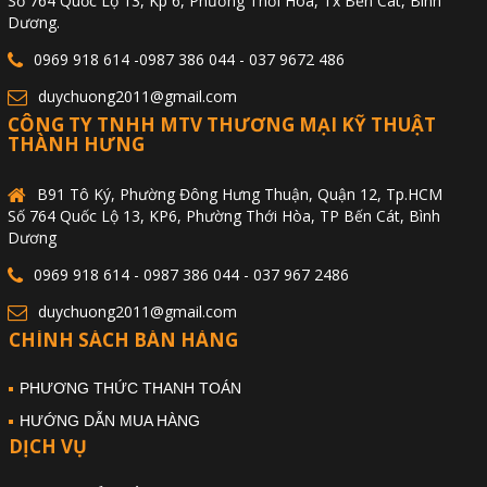
Số 764 Quốc Lộ 13, Kp 6, Phường Thới Hòa, Tx Bến Cát, Bình
Dương.
0969 918 614 -0987 386 044 - 037 9672 486
duychuong2011@gmail.com
CÔNG TY TNHH MTV THƯƠNG MẠI KỸ THUẬT
THÀNH HƯNG
B91 Tô Ký, Phường Đông Hưng Thuận, Quận 12, Tp.HCM
Số 764 Quốc Lộ 13, KP6, Phường Thới Hòa, TP Bến Cát, Bình
Dương
0969 918 614 - 0987 386 044 - 037 967 2486
duychuong2011@gmail.com
CHÍNH SÁCH BÁN HÀNG
PHƯƠNG THỨC THANH TOÁN
HƯỚNG DẪN MUA HÀNG
DỊCH VỤ