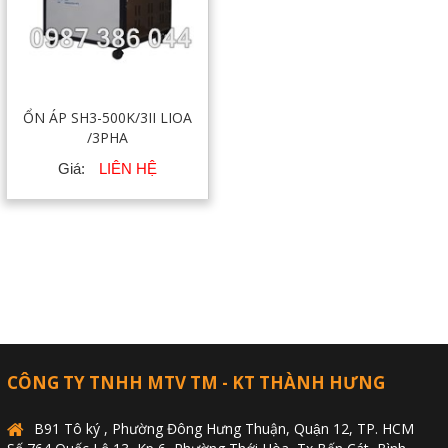
ỔN ÁP SH3-500K/3II LIOA
/3PHA
Giá:
LIÊN HỆ
CÔNG TY TNHH MTV TM - KT THÀNH HƯNG
B91 Tô ký , Phường Đông Hưng Thuận, Quận 12, TP. HCM