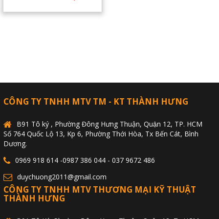
CÔNG TY TNHH MTV TM - KT THÀNH HƯNG
B91 Tô ký , Phường Đông Hưng Thuận, Quận 12, TP. HCM
Số 764 Quốc Lộ 13, Kp 6, Phường Thới Hòa, Tx Bến Cát, Bình
Dương.
0969 918 614 -0987 386 044 - 037 9672 486
duychuong2011@gmail.com
CÔNG TY TNHH MTV THƯƠNG MẠI KỸ THUẬT
THÀNH HƯNG